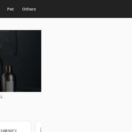
Pet
Others
다.