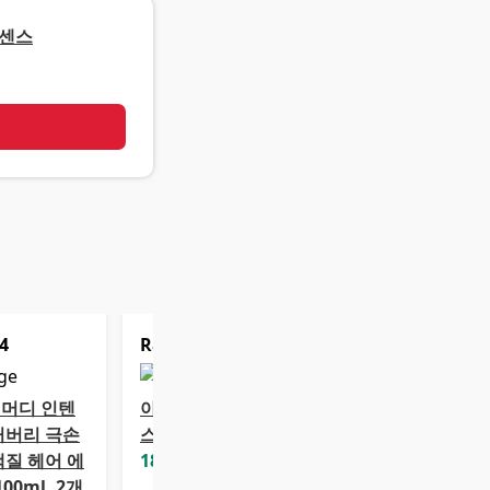
에센스
기
4
Rank
5
머디 인텐
아모스 컬링 에센
커버리 극손
스 2X 헤어에센스
백질 헤어 에
18,400
원
100ml, 2개