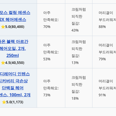
크림처럼
모스 컬링 에센스
아주
머리결이
되직한
2X 헤어에센스
만족해요:
부드러워져
질감:
⭐5.0(80,400)
70%
88%
43%
라온 블랙 아르간
크림처럼
아주
머리결이
헤어오일, 2개,
되직한
만족해요:
부드러워져
250ml
질감:
53%
79%
⭐4.5(40,550)
13%
디레머디 인텐스
크림처럼
리커버리 극손상
아주
머리결이
되직한
단백질 헤어
만족해요:
부드러워져
질감:
스, 100ml, 2개
73%
91%
18%
⭐5.0(1,173)