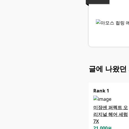
글에 나왔던
Rank
1
미쟝센 퍼펙트 오
리지널 헤어 세럼
7X
21,000
원