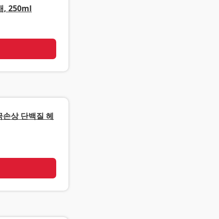
 250ml
기
극손상 단백질 헤
기