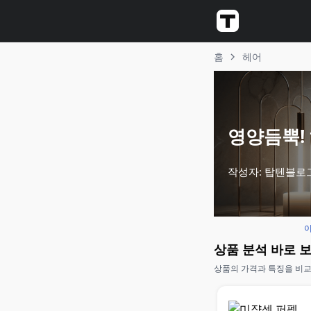
홈
헤어
영양듬뿍! 
작성자: 탑텐블로
이
상품 분석 바로 
상품의 가격과 특징을 비