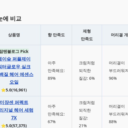
눈에 비교
제형
상품명
향 만족도
머리결 
만족도
탑텐블로그 Pick
제이숲 퍼플제이
아주
크림처럼
머리결이
워터글로우 실크
만족해요:
되직한
부드러워져
백질 헤어 에센스
89%
질감: 6%
96%
오일
⭐5.0(16,961)
미쟝센 퍼펙트
크림처럼
아주
머리결이
리지널 헤어 세럼
되직한
만족해요:
부드러워져
7X
질감:
67%
88%
⭐5.0(57,375)
21%