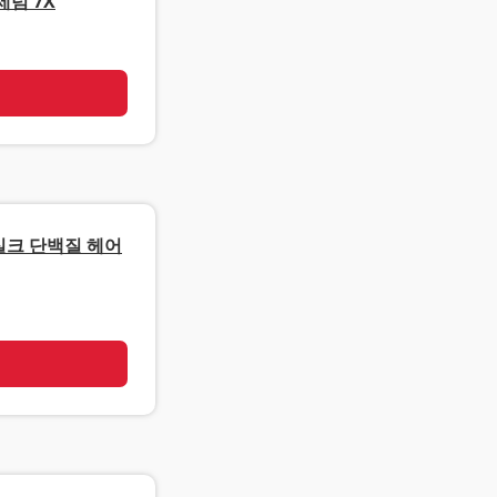
럼 7X
기
실크 단백질 헤어
기