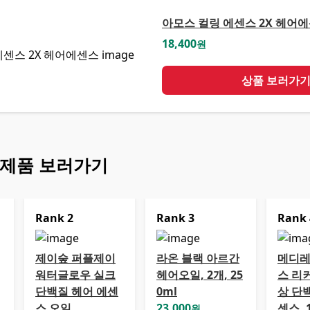
아모스 컬링 에센스 2X 헤어
18,400
원
상품 보러가
 제품 보러가기
Rank
2
Rank
3
Rank
제이숲 퍼플제이
라온 블랙 아르간
메디레
워터글로우 실크
헤어오일, 2개, 25
스 리
단백질 헤어 에센
0ml
상 단
스 오일
23,000
센스, 
원