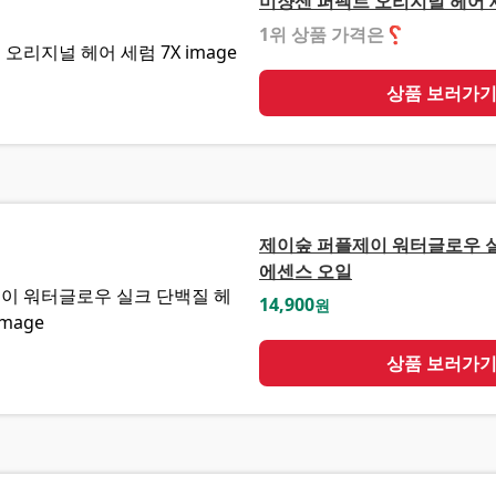
미쟝센 퍼펙트 오리지널 헤어 세
1위 상품 가격은
❓
상품 보러가
제이숲 퍼플제이 워터글로우 
에센스 오일
14,900
원
상품 보러가