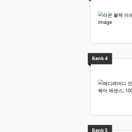
Rank
4
Rank
5